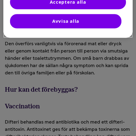
Acceptera alla
Gulfärgning av hud och ögonvitor
Avvisa alla
Hur smittar det?
Den överförs vanligtvis via förorenad mat eller dryck
eller genom kontakt från person till person via smutsiga
händer eller toalettutrymmen. Om små barn drabbas av
sjukdomen har de sällan några symptom och kan sprida
den till övriga familjen eller på förskolan.
Hur kan det förebyggas?
Vaccination
Difteri behandlas med antibiotika och med ett difteri-
antitoxin. Antitoxinet ges för att bekämpa toxinerna som