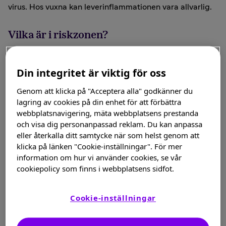
virus. Hos vuxna kan leverinflammationen vara allvarlig.
Vilka är i riskzonen?
Hepatit A är mycket vanligt, särskilt i utvecklingsländer
Din integritet är viktig för oss
där hygienstandarden kan vara låg. Hepatit A
förekommer även i några länder i Europa.
Genom att klicka på "Acceptera alla" godkänner du
lagring av cookies på din enhet för att förbättra
Vilka är symptomen?
webbplatsnavigering, mäta webbplatsens prestanda
och visa dig personanpassad reklam. Du kan anpassa
eller återkalla ditt samtycke när som helst genom att
Symptomen uppträder ungefär 15–50 dagar efter
klicka på länken "Cookie-inställningar". För mer
smittotillfället, i genomsnitt efter 28 dagar.
information om hur vi använder cookies, se vår
cookiepolicy som finns i webbplatsens sidfot.
Huvudvärk och feber
Trötthet
Cookie-inställningar
Illamående och buksmärtor