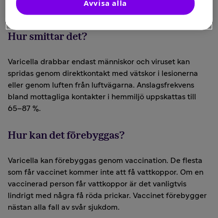
allvarlig (omfattande utslag och samtidig feber)
Avvisa alla
Hur smittar det?
Varicella drabbar endast människor och viruset kan
spridas genom direktkontakt med vätskor i lesionerna
eller genom luften från luftvägarna. Anslagsfrekvens
bland mottagliga kontakter i hemmiljö uppskattas till
65–87 %.
Hur kan det förebyggas?
Varicella kan förebyggas genom vaccination. De flesta
som får vaccinet kommer inte att få vattkoppor. Om en
vaccinerad person får vattkoppor är det vanligtvis
lindrigt med några få röda prickar. Vaccinet förebygger
nästan alla fall av svår sjukdom.