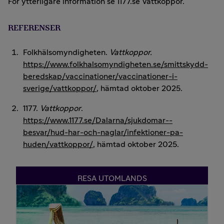
För ytterligare information se 1177.se Vattkoppor.
REFERENSER
Folkhälsomyndigheten.
Vattkoppor.
https://www.folkhalsomyndigheten.se/smittskydd-
beredskap/vaccinationer/vaccinationer-i-
sverige/vattkoppor/
, hämtad oktober 2025.
1177.
Vattkoppor
.
https://www.1177.se/Dalarna/sjukdomar--
besvar/hud-har-och-naglar/infektioner-pa-
huden/vattkoppor/
, hämtad oktober 2025.
RESA UTOMLANDS