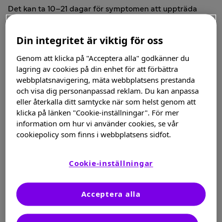
Det kan ta 10–21 dagar för symptomen att uppträda
efter smitta. Individer är som mest smittsamma från 1–2
dagar före till strax efter utslagen börjar. Sjukdomen
Din integritet är viktig för oss
vara ungefär 5–7 dagar och fortskrider tills
hudlesionerna får en skorpa. Tidiga symptom innefattar
Genom att klicka på "Acceptera alla" godkänner du
lagring av cookies på din enhet för att förbättra
lätt feber, lätt huvudvärk, snuva och allmän
webbplatsnavigering, mäta webbplatsens prestanda
sjukdomskänsla.
och visa dig personanpassad reklam. Du kan anpassa
eller återkalla ditt samtycke när som helst genom att
Definierande varciellasymptom:
klicka på länken "Cookie-inställningar". För mer
information om hur vi använder cookies, se vår
Hudlesioner över hela kroppen, inklusive hårbotten,
cookiepolicy som finns i webbplatsens sidfot.
slemhinnorna i munnen och övre luftvägarna
Vätskefyllda hudlesioner
Cookie-inställningar
”Kluster” kan innehålla både nya och gamla lesioner
samtidigt
Acceptera alla
Sjukdomen kan vara lindrig (några få prickar) till